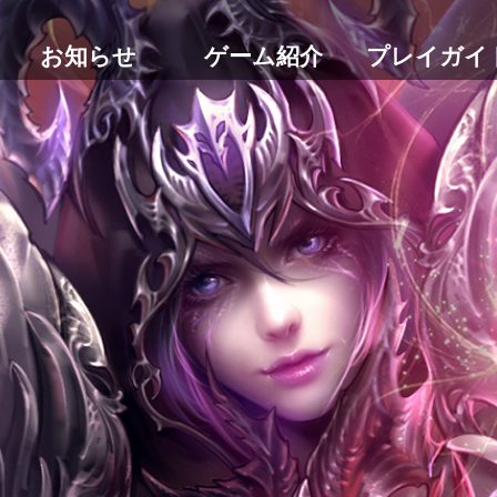
お知らせ
ゲーム紹介
プレイガイ