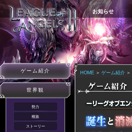
お知らせ
ゲーム紹介
プレイガイド
ギャラリー
サポート
ゲーム紹介
HOME
＞
ゲーム紹介
＞
世界観
勢力
種族
ストーリー