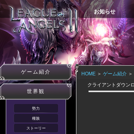
お知らせ
ゲーム紹介
プレイガイド
ギャラリー
サポート
ゲーム紹介
HOME
＞
ゲーム紹介
＞
クライアントダウン
世界観
勢力
種族
ストーリー