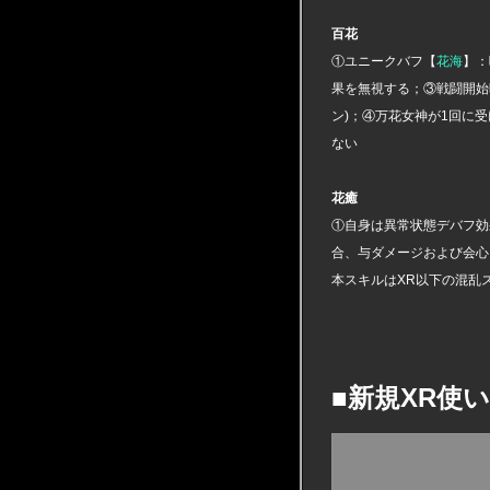
百花
①ユニークバフ【
花海
】：
果を無視する；③戦闘開始
ン)；④万花女神が1回に
ない
花癒
①自身は異常状態デバフ効
合、与ダメージおよび会心
本スキルはXR以下の混乱
■新規XR使