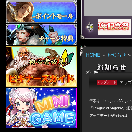
HOME
＞
お知らせ
アップデート
アップ
平素は「League of 
「League of Angels
アップデートが行われまし