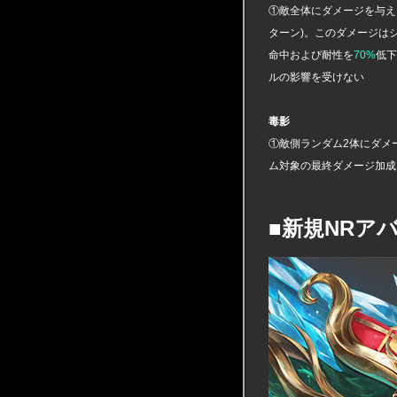
①敵全体にダメージを与え
ターン)。このダメージは
命中および耐性を
70%
低下
ルの影響を受けない
毒影
①敵側ランダム2体にダメ
ム対象の最終ダメージ加成
■新規NRア