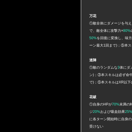
万花
①敵全体にダメージを与え
で、敵全体に攻撃力×
80%
50%
を回復に変換し、味方
ーン最大1回まで)；⑤本
迷陣
①敵のランダムな
3
体にダ
ン)；③本スキルは必ず命
で)；⑤本スキルはXR以
花破
①自身のHPが
70%
未満の
ジ
20%
および吸血効果
25
に各ターン開始時に自身の
受けない