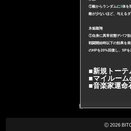
①敵からランダムに
3
体を
敵が少ないほど、与えるダ
氷焔龍翔
①自身に異常状態デバフ効
戦闘開始時以下の効果を発
のHPを20%回復し、SP
■新規トーテ
■マイルーム
■音楽家運命
Ⓒ 2026 BITQ