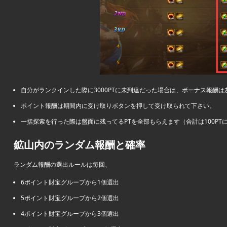
自分がランクインした際に3000PTに未到達だった場合は、ボーナス報酬
ポイント報酬は期間内に受け取りボタンを押して受け取られて下さい。
一括探索を行った際は盤面に残ってるPTを全部もらえます（合計は100PT
鉱山内のランダム報酬と確率
ランダム報酬の選出ルールは毎回、
6ポイント財宝グループから1個選出
5ポイント財宝グループから2個選出
4ポイント財宝グループから3個選出