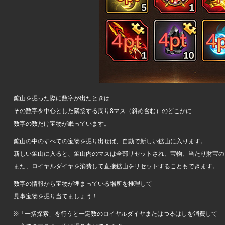
鉱山を掘った際に数字が出たときは
その数字を中心とした隣接する周り8マス（斜め含む）のどこかに
数字の数だけ宝物が眠っています。
鉱山の中のすべての宝物を掘り出せば、自動で新しい鉱山に入ります。
新しい鉱山に入ると、鉱山内のマスは全部リセットされ、宝物、当たり財宝の
また、ロイヤルダイヤを消費して直接鉱山をリセットすることもできます。
数字の情報から宝物が埋まっている場所を推理して
見事宝物を掘り当てましょう！
※「一括探索」を行うと一定数のロイヤルダイヤまたはつるはしを消費して