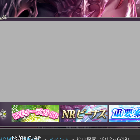
HOME
＞
お知らせ
＞
イベント
＞
鉱山探索（6/12～6/18）