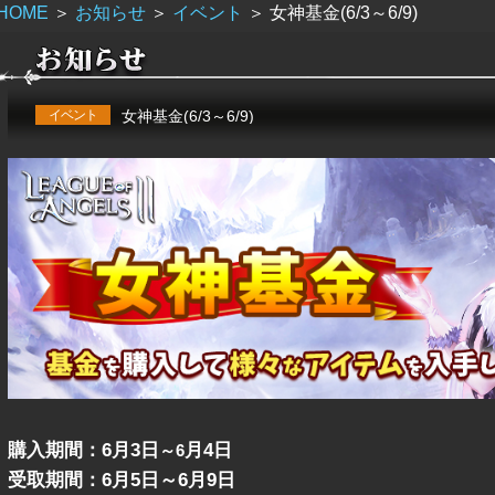
HOME
＞
お知らせ
＞
イベント
＞
女神基金(6/3～6/9)
イベント
女神基金(6/3～6/9)
購入期間：6月3日
月4日
～6
受取期間：6
月5日
～6月9日