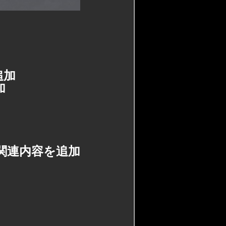
追加
加
関連内容を追加