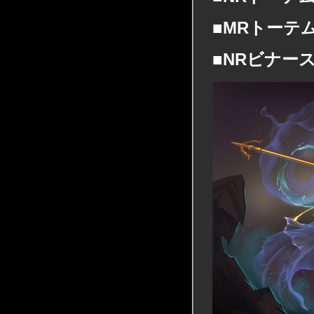
■MRトーテ
■NRビナー