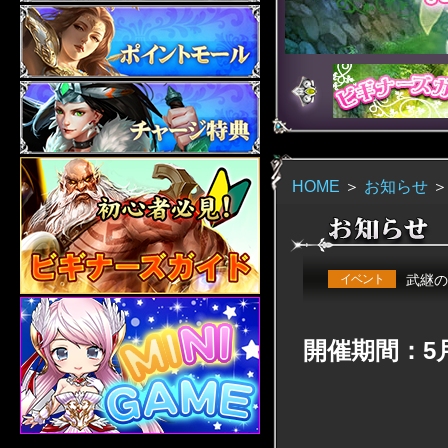
HOME
＞
お知らせ
イベント
武継の
開催期間：5月