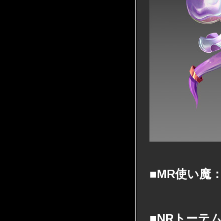
■MR使い魔
■NRトーテ