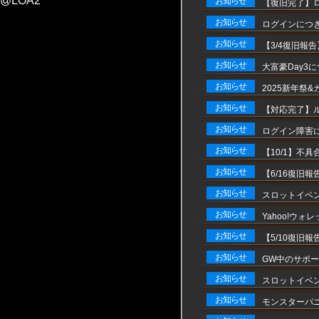
@LOA2
お知らせ
【復旧完了】
お知らせ
ログインにつきま
お知らせ
【3/4復旧報
お知らせ
大富豪Day3
お知らせ
2025新年祭
お知らせ
【対応完了】
お知らせ
ログイン障害
お知らせ
【10/1】不
お知らせ
【6/16復旧
お知らせ
スロットイベン
お知らせ
Yahoo!ウ
お知らせ
【5/10復旧報
お知らせ
GW中のサポ
お知らせ
スロットイベン
お知らせ
モンスターパニ