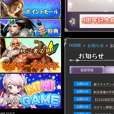
HOME
＞
お知らせ
＞
お
最新情報
お知らせ
新クライアン
お知らせ
転生装備の不
お知らせ
【11/11対
お知らせ
ログイン障害