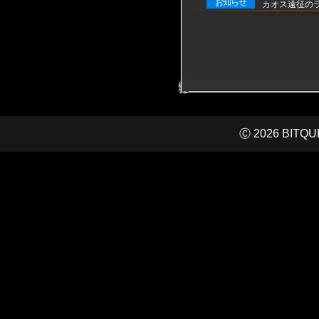
お知らせ
カオス遠征のラ
Ⓒ 2026 BITQUEE